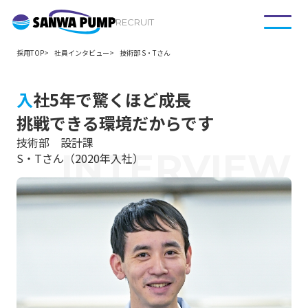
RECRUIT
採用TOP
社員インタビュー
技術部 S・Tさん
入
社5年で驚くほど成長
挑戦できる環境だからです
技術部 設計課
INTERVIEW
S・Tさん（2020年入社）